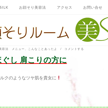
SILK
お顔そり美容法
アクセス
お問い合せ
美容法 メニュー
、
こんなことあったよ
コメントする
ほぐし 肩こりの方に
シルクのようなツヤ肌を貴女に