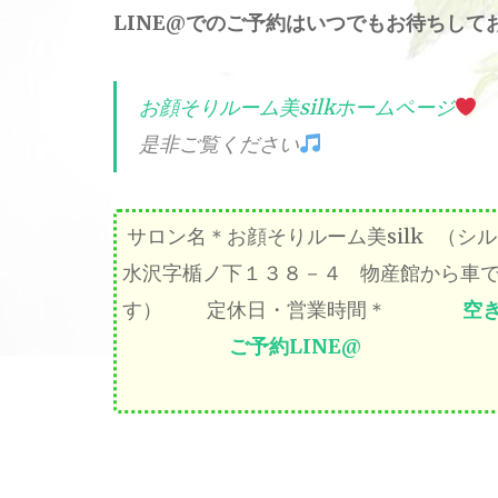
LINE@でのご予約はいつでもお待ちして
お顔そりルーム美silkホームページ
是非ご覧ください
サロン名＊お顔そりルーム美silk
水沢字楯ノ下１３８－４ 物産館から
す） 定休日・営業時間＊
空
ご予約LINE@