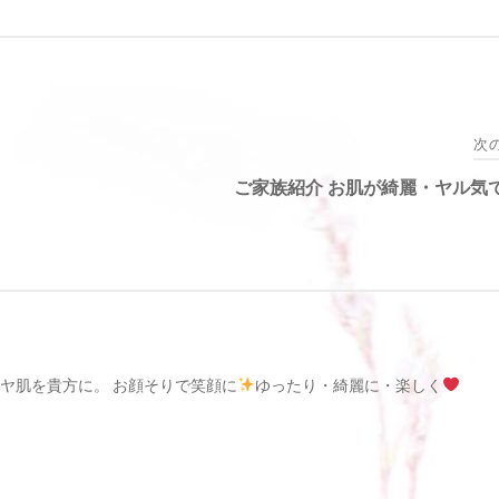
次
ご家族紹介 お肌が綺麗・ヤル気
ヤ肌を貴方に。 お顔そりで笑顔に
ゆったり・綺麗に・楽しく