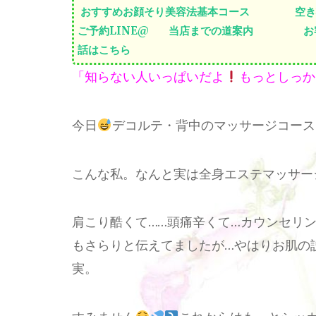
おすすめお顔そり美容法基本コース
空き
ご予約LINE@
当店までの道案内
お
話はこちら
「知らない人いっぱいだよ
もっとしっか
今日
デコルテ・背中のマッサージコース
こんな私。なんと実は全身エステマッサー
肩こり酷くて……頭痛辛くて…カウンセリ
もさらりと伝えてましたが…やはりお肌の
実。