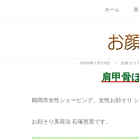
コ
ホーム
美
ン
テ
ホ
ン
ー
ツ
ム
へ
ス
キ
2020年7月30日
お顔そり
ッ
肩甲骨
プ
鶴岡市女性シェービング。女性お顔そり 
お顔そり美容法 石塚恵里です。