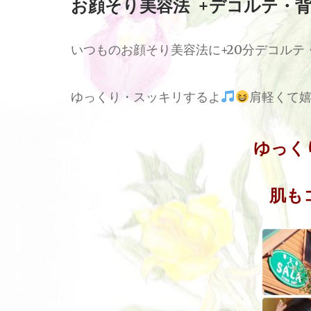
お顔そり美容法 +デコルテ・
いつものお顔そり美容法に+20分デコル
ゆっくり・スッキリするよ
肩軽くて
ゆっく
肌も