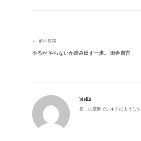
投
前の投稿
←
稿
やるか やらないか踏み出す一歩。 田舎自営
ナ
ビ
bisilk
ゲ
癒しの空間でシルクのようなツ
ー
シ