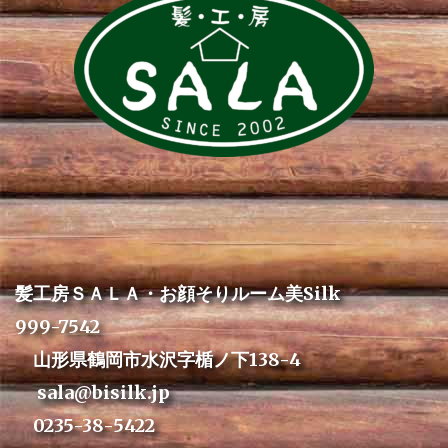
髪工房ＳＡＬＡ・お顔そりルーム美Silk
999-7542
山形県鶴岡市水沢字楯ノ下138-4
sala@bisilk.jp
0235-38-5422