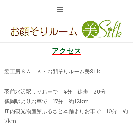
コ
ン
テ
ホ
ン
ー
ツ
ム
へ
アクセス
ス
キ
ッ
髪工房ＳＡＬＡ・お顔そりルーム美Silk
プ
羽前水沢駅よりお車で 4分 徒歩 20分
鶴岡駅よりお車で 17分 約12km
庄内観光物産館ふるさと本舗よりお車で 10分 約
7km