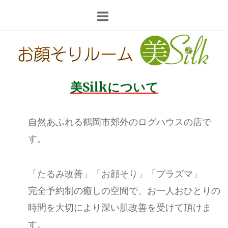
コ
ン
テ
ホ
ン
ー
ツ
ム
へ
美Silkについて
ス
キ
ッ
自然あふれる鶴岡市郊外のログハウスの店で
プ
す。
「たるみ改善」「お顔そり」「プラズマ」
完全予約制の癒しの空間で、お一人おひとりの
時間を大切により深い肌改善を受けて頂けま
す。