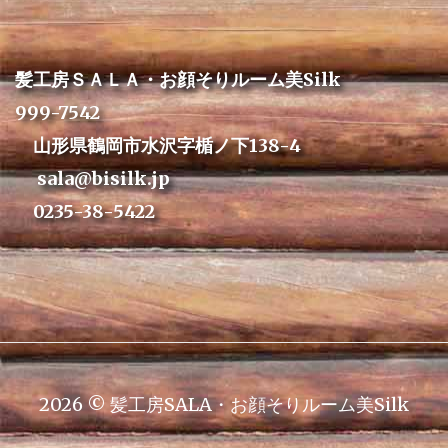
髪工房ＳＡＬＡ・お顔そりルーム美Silk
999-7542
山形県鶴岡市水沢字楯ノ下138-4
sala@bisilk.jp
0235-38-5422
2026 © 髪工房SALA・お顔そりルーム美Silk