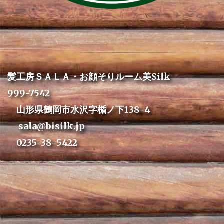
髪工房ＳＡＬＡ・お顔そりルーム美Silk
999-7542
山形県鶴岡市水沢字楯ノ下138-4
sala@bisilk.jp
0235-38-5422