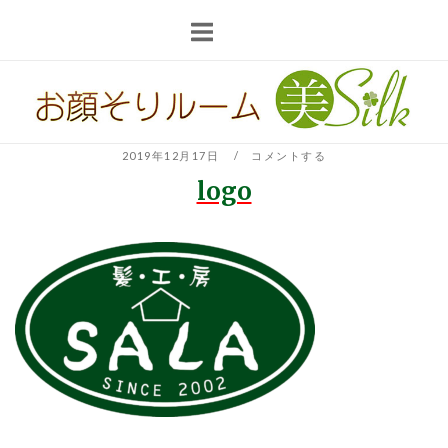
コ
ン
テ
ホ
ン
ー
ツ
ム
へ
2019年12月17日
コメントする
ス
logo
キ
ッ
プ