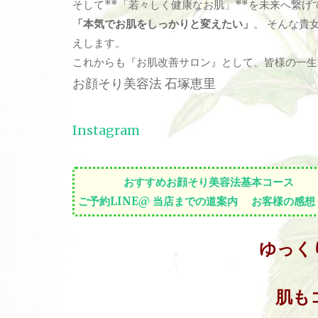
そして**「若々しく健康なお肌」**を未来へ繋げ
「本気でお肌をしっかりと変えたい」
。
そんな貴
えします
。
これからも『お肌改善サロン』として、皆様の一生
お顔そり美容法 石塚恵里
Instagram
おすすめお顔そり美容法基本コース
ご予約LINE@
当店までの道案内
お客様の感想
ゆっく
肌も