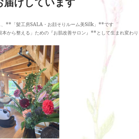
お届けしています
**「髪工房SALA・お顔そりルーム美Silk」**です
根本から整える」ための『お肌改善サロン』**として生まれ変わり