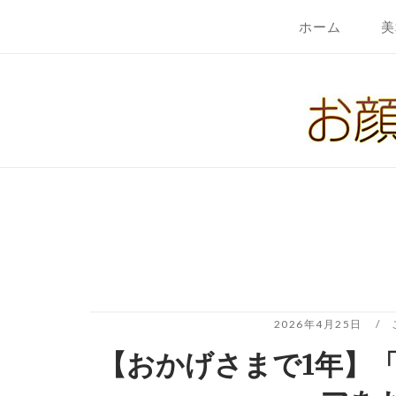
コ
ホーム
美
ン
テ
ホ
ン
ー
ツ
ム
へ
ス
キ
ッ
プ
2026年4月25日
【おかげさまで1年】