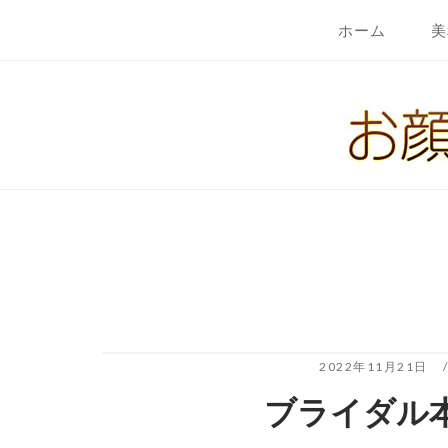
コ
ホーム
美
ン
テ
ホ
ン
ー
ツ
ム
へ
ス
キ
ッ
プ
2022年11月21日
ブライダル