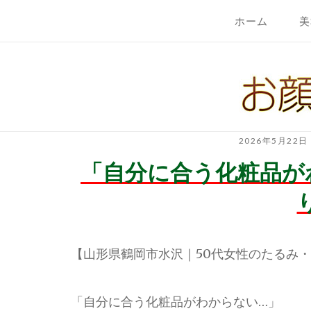
コ
ホーム
美
ン
テ
ホ
ン
ー
ツ
ム
へ
ス
キ
2026年5月22日
ッ
「自分に合う化粧品が
プ
【山形県鶴岡市水沢｜50代女性のたるみ
「自分に合う化粧品がわからない…」