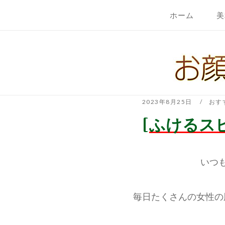
コ
ホーム
美
ン
テ
ホ
ン
ー
ツ
ム
へ
ス
キ
2023年8月25日
おす
ッ
[ふけるス
プ
いつ
毎日たくさんの女性の