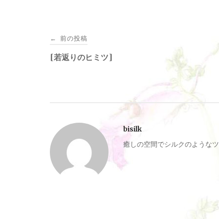
投
前の投稿
←
稿
[若返りのヒミツ]
ナ
ビ
bisilk
ゲ
癒しの空間でシルクのようなツ
ー
シ
ョ