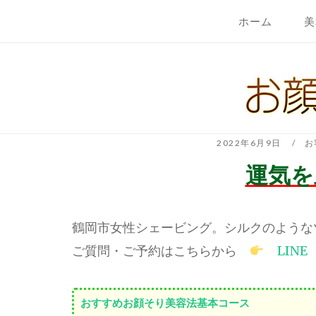
コ
ホーム
美
ン
テ
ホ
ン
ー
ツ
ム
へ
ス
キ
2022年6月9日
お
ッ
運気を
プ
鶴岡市女性シェービング。シルクのような
ご質問・ご予約はこちらから
LINE
おすすめお顔そり美容法基本コース