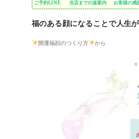
ご予約LINE
当店までの道案内
お客様の感
福のある顔になることで人生
開運福顔のつくり方
から