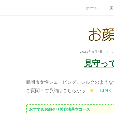
コ
ホーム
美
ン
テ
ホ
ン
ー
ツ
ム
へ
ス
キ
2022年6月4日
ッ
見守っ
プ
鶴岡市女性シェービング。シルクのような
ご質問・ご予約はこちらから
LINE
おすすめお顔そり美容法基本コース