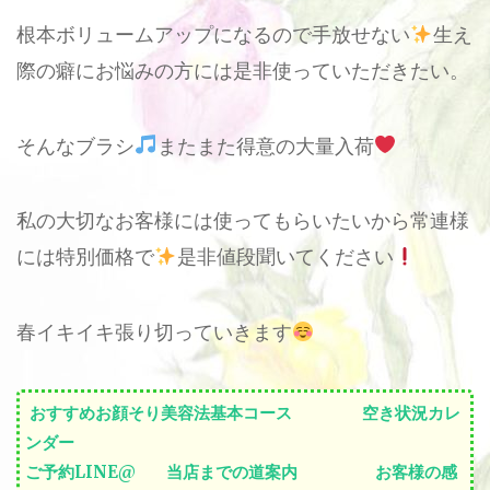
根本ボリュームアップになるので手放せない
生え
際の癖にお悩みの方には是非使っていただきたい。
そんなブラシ
またまた得意の大量入荷
私の大切なお客様には使ってもらいたいから常連様
には特別価格で
是非値段聞いてください
春イキイキ張り切っていきます
おすすめお顔そり美容法基本コース
空き状況カレ
ンダー
ご予約LINE@
当店までの道案内
お客様の感