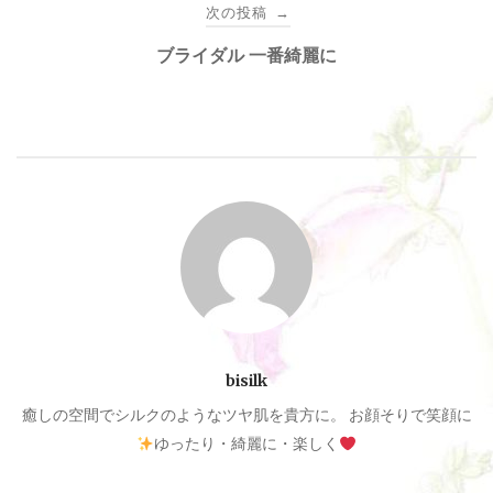
ナ
次の投稿
→
ブライダル 一番綺麗に
ビ
ゲ
ー
シ
ョ
ン
bisilk
癒しの空間でシルクのようなツヤ肌を貴方に。 お顔そりで笑顔に
ゆったり・綺麗に・楽しく