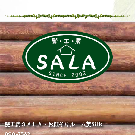
髪工房ＳＡＬＡ・お顔そりルーム美Silk
999-7542