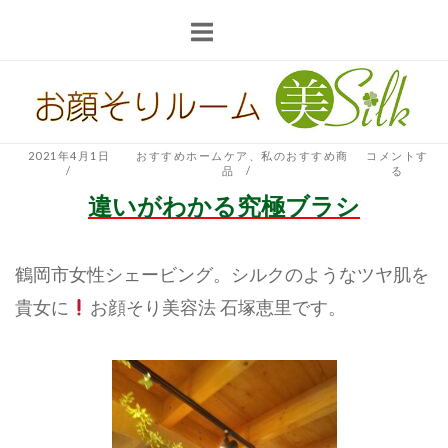
コ
ン
テ
ホ
ン
ー
ツ
ム
へ
2021年4月1日
おすすめホームケア
、
私のおすすめ商
コメントす
品
る
ス
違いがわかる究極ブラシ
キ
ッ
プ
鶴岡市女性シェービング。シルクのようなツヤ肌を
貴女に
お顔そり美容法 石塚恵里です。