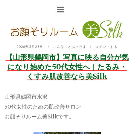
コ
ン
テ
ホ
ン
ー
ツ
ム
へ
2026年5月28日
こんなことあったよ
コメントする
ス
【山形県鶴岡市】写真に映る自分が気
キ
になり始めた50代女性へ｜たるみ・
ッ
くすみ肌改善なら美Silk
プ
山形県鶴岡市水沢
50代女性のための肌改善サロン
お顔そりルーム美Silkです。