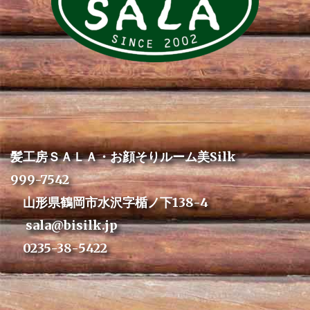
髪工房ＳＡＬＡ・お顔そりルーム美Silk
999-7542
山形県鶴岡市水沢字楯ノ下138-4
sala@bisilk.jp
0235-38-5422