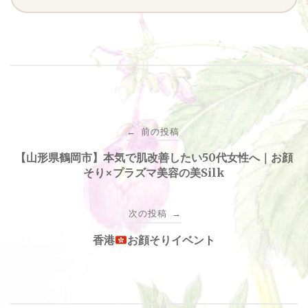
投
前の投稿
←
稿
【山形県鶴岡市】本気で肌改善したい50代女性へ｜お顔
そり×プラズマ美容の美Silk
ナ
次の投稿
→
ビ
香港
お顔そりイベント
ゲ
ー