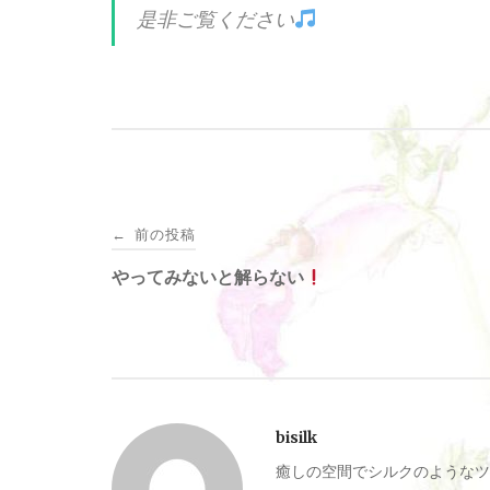
是非ご覧ください
投
前の投稿
←
稿
やってみないと解らない
ナ
ビ
bisilk
ゲ
癒しの空間でシルクのようなツ