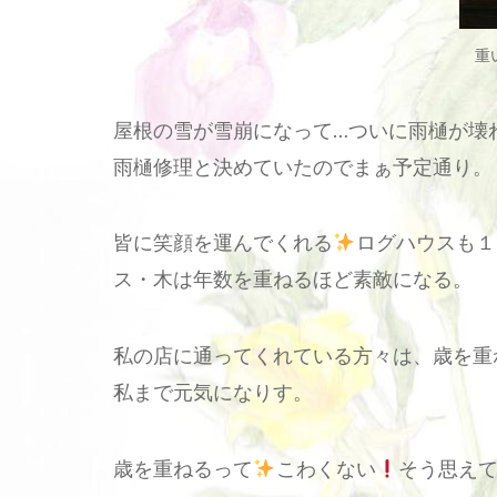
重
屋根の雪が雪崩になって…ついに雨樋が壊
雨樋修理と決めていたのでまぁ予定通り。
皆に笑顔を運んでくれる
ログハウスも１
ス・木は年数を重ねるほど素敵になる。
私の店に通ってくれている方々は、歳を重
私まで元気になりす。
歳を重ねるって
こわくない
そう思え