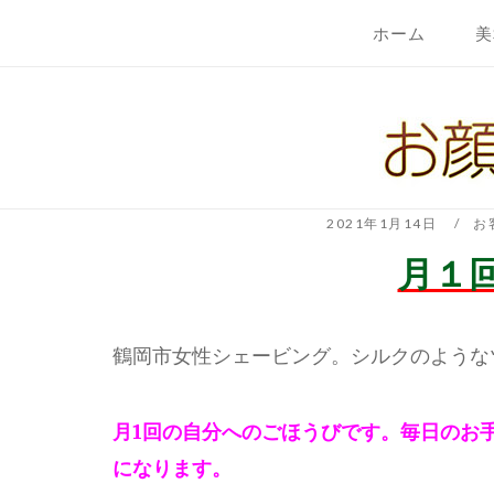
コ
ホーム
美
ン
テ
ホ
ン
ー
ツ
ム
へ
ス
キ
2021年1月14日
お
ッ
月１
プ
鶴岡市女性シェービング。シルクのような
月1回の自分へのごほうびです。毎日のお
になります。