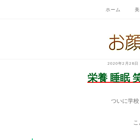
コ
ホーム
美
ン
テ
ホ
ン
ー
ツ
ム
へ
ス
キ
2020年2月28日
ッ
栄養 睡眠 
プ
ついに学校
こ