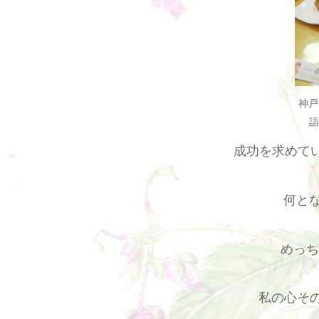
神戸
成功を求めて
何と
めっち
私の心そ