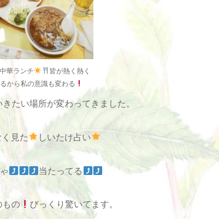
中華ランチ
皆が熱く熱く
語るから私の意識も変わる
いきたい場所が変わってきました。
なく見た
しいたけ占い
ゃ
当たってる
のもの
びっくり驚いてます。