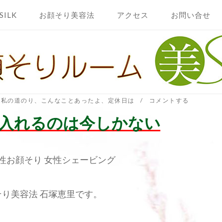
SILK
お顔そり美容法
アクセス
お問い合せ
法私の道のり
、
こんなことあったよ
、
定休日は
コメントする
入れるのは今しかない
性お顔そり 女性シェービング
そり美容法 石塚恵里です。