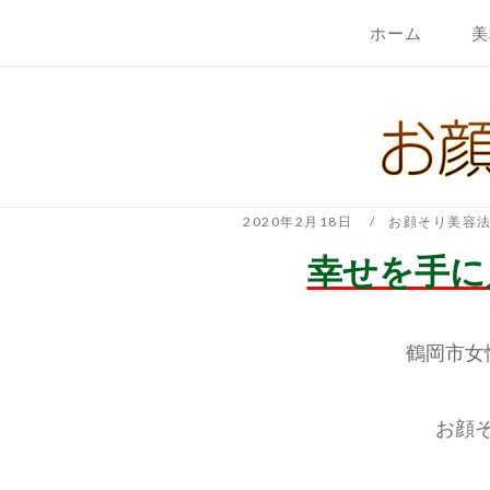
コ
ホーム
美
ン
テ
ホ
ン
ー
ツ
ム
へ
ス
キ
2020年2月18日
お顔そり美容
ッ
幸せを手に
プ
鶴岡市女
お顔