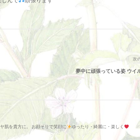
楽しんで
頑張ります
次
夢中に頑張っている姿 ウイ
ヤ肌を貴方に。 お顔そりで笑顔に
ゆったり・綺麗に・楽しく