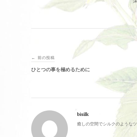
投
前の投稿
←
稿
ひとつの事を極めるために
ナ
ビ
bisilk
ゲ
癒しの空間でシルクのようなツ
ー