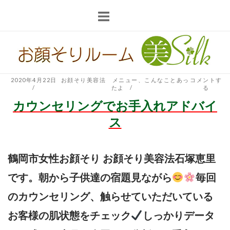
コ
ン
テ
ホ
ン
ー
ツ
ム
へ
2020年4月22日
お顔そり美容法 メニュー
、
こんなことあっ
コメントす
たよ
る
ス
カウンセリングでお手入れアドバイ
キ
ッ
ス
プ
鶴岡市女性お顔そり お顔そり美容法石塚恵里
です。朝から子供達の宿題見ながら
毎回
のカウンセリング、触らせていただいている
お客様の肌状態をチェック
しっかりデータ