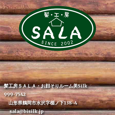
髪工房ＳＡＬＡ・お顔そりルーム美Silk
999-7542
山形県鶴岡市水沢字楯ノ下138-4
sala@bisilk.jp