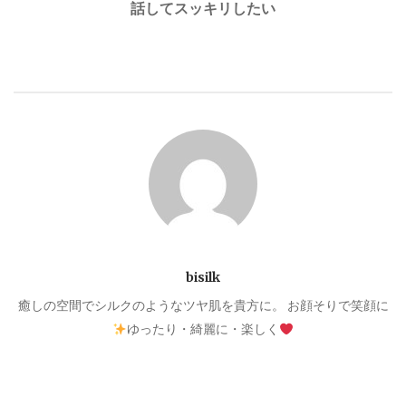
話してスッキリしたい
ビ
ゲ
ー
シ
ョ
ン
bisilk
癒しの空間でシルクのようなツヤ肌を貴方に。 お顔そりで笑顔に
ゆったり・綺麗に・楽しく