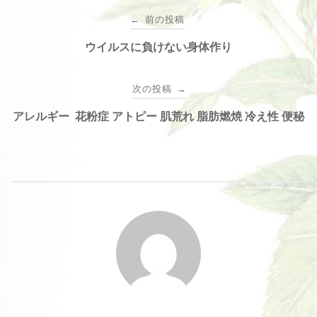
投
前の投稿
←
稿
ウイルスに負けない身体作り
ナ
次の投稿
→
アレルギー 花粉症 アトピー 肌荒れ 脂肪燃焼 冷え性 便秘
ビ
ゲ
ー
シ
ョ
ン