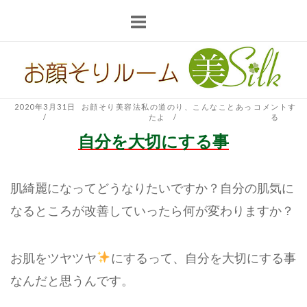
コ
ン
テ
ホ
ン
ー
ツ
ム
へ
2020年3月31日
お顔そり美容法私の道のり
、
こんなことあっ
コメントす
たよ
る
ス
自分を大切にする事
キ
ッ
プ
肌綺麗になってどうなりたいですか？自分の肌気に
なるところが改善していったら何が変わりますか？
お肌をツヤツヤ
にするって、自分を大切にする事
なんだと思うんです。