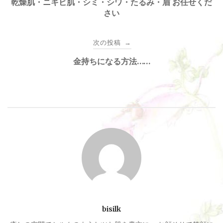
稿
乾燥肌・ニキビ肌・シミ・シワ・たるみ・眉 お任せくだ
さい
ナ
次の投稿
→
ビ
金持ちになる方法……
ゲ
ー
シ
ョ
ン
bisilk