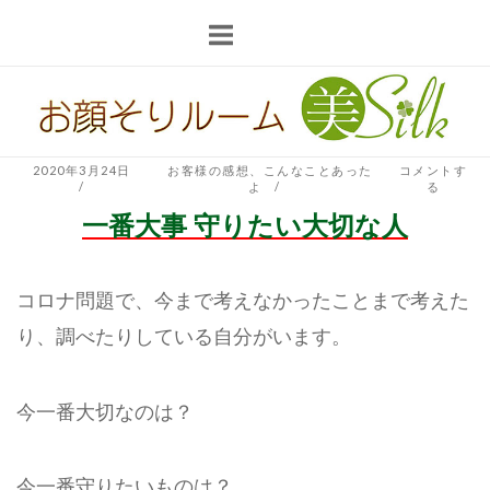
コ
ン
テ
ホ
ン
ー
ツ
ム
へ
2020年3月24日
お客様の感想
、
こんなことあった
コメントす
よ
る
ス
一番大事 守りたい大切な人
キ
ッ
プ
コロナ問題で、今まで考えなかったことまで考えた
り、調べたりしている自分がいます。
今一番大切なのは？
今一番守りたいものは？